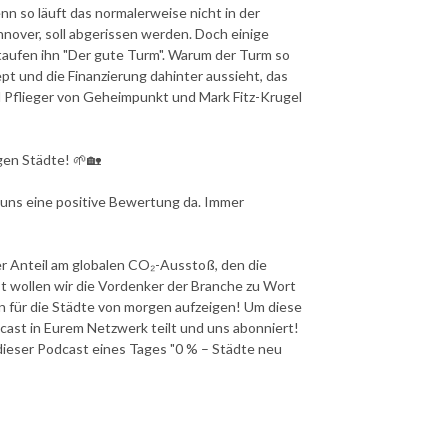
nn so läuft das normalerweise nicht in der
nover, soll abgerissen werden. Doch einige
taufen ihn "Der gute Turm". Warum der Turm so
pt und die Finanzierung dahinter aussieht, das
el Pflieger von Geheimpunkt und Mark Fitz-Krugel
gen Städte! 🌱🏡
t uns eine positive Bewertung da. Immer
r Anteil am globalen CO₂-Ausstoß, den die
t wollen wir die Vordenker der Branche zu Wort
für die Städte von morgen aufzeigen! Um diese
cast in Eurem Netzwerk teilt und uns abonniert!
dieser Podcast eines Tages "0 % – Städte neu