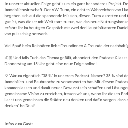
In unserer aktuellen Folge geht's um ein ganz besonderes Projekt. De
Immobilienwirtschaft. Der VW-Turm, ein echtes Wahrzeichen von Han
begeben sich auf die spannende Mission, diesen Turm zu retten und 
gut ist, was dieser mit Weltstars zu tun, wie das neue Nutzungskonze
erfahrt Ihr im heutigen Gespräch mit zwei der Hauptinitiatoren Dani
von pulsschlag network.
Viel Spaß beim Reinhören liebe Freundinnen & Freunde der nachhalti
🤙🏼 Und falls Euch das Thema gefällt, abonniert den Podcast & lass
Donnerstag um 18 Uhr geht eine neue Folge online!
💡 Warum eigentlich "38 %" in unserem Podcast-Namen? 38 % sind de
Immobilien- und Baubranche zu verantworten hat. Mit diesem Podcas
kommen lassen und damit neues Bewusstsein schaffen und Lösungen 
gemeinsame Vision zu erreichen, freuen wir uns, wenn Ihr diesen Pod
Lasst uns gemeinsam die Städte neu denken und dafür sorgen, dass 
denken" heißt. 🌱
Infos zum Gast: