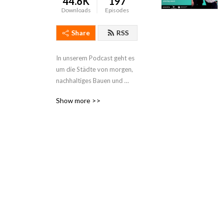
44.6K
197
Downloads
Episodes
Share
RSS
In unserem Podcast geht es 
um die Städte von morgen, 
nachhaltiges Bauen und 
fortschrittliches Denken. Wir 
Show more >>
werden mit verschiedenen 
Gästen aus allen Bereichen 
über unsere zukünftigen 
Städte sprechen, um 
gemeinsam für das Thema 
zu begeistern und neue 
Perspektiven auf 
Nachhaltigkeit zu schaffen.